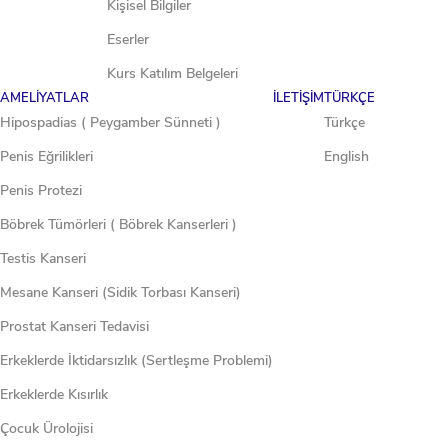
Kişisel Bilgiler
Eserler
Kurs Katılım Belgeleri
AMELIYATLAR
İLETIŞIM
TÜRKÇE
Hipospadias ( Peygamber Sünneti )
Türkçe
Penis Eğrilikleri
English
Penis Protezi
Böbrek Tümörleri ( Böbrek Kanserleri )
Testis Kanseri
Mesane Kanseri (Sidik Torbası Kanseri)
Prostat Kanseri Tedavisi
Erkeklerde İktidarsızlık (Sertleşme Problemi)
Erkeklerde Kısırlık
Çocuk Ürolojisi