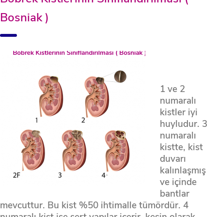
Bosniak )
1 ve 2
numaralı
kistler iyi
huyludur. 3
numaralı
kistte, kist
duvarı
kalınlaşmış
ve içinde
bantlar
mevcuttur. Bu kist %50 ihtimalle tümördür. 4
numaralı kist ise sert yapılar içerir, kesin olarak