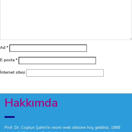
Ad
*
E-posta
*
İnternet sitesi
Hakkımda
Prof. Dr. Coşkun Şahin'in resmi web sitesine hoş geldiniz. 1988