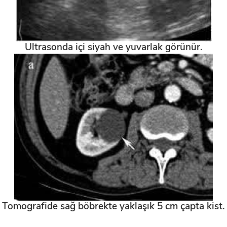
Ultrasonda içi siyah ve yuvarlak görünür.
Tomografide sağ böbrekte yaklaşık 5 cm çapta kist.