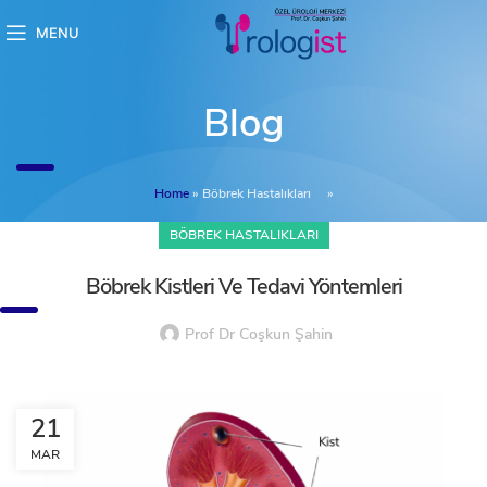
MENU
Blog
Home
»
Böbrek Hastalıkları
»
BÖBREK HASTALIKLARI
Böbrek Kistleri Ve Tedavi Yöntemleri
Prof Dr Coşkun Şahin
21
MAR