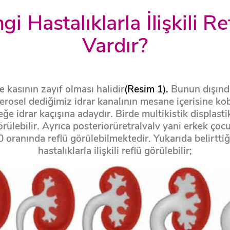
i Hastalıklarla İlişkili Ref
Vardır?
ne kasının zayıf olması halidir
(Resim 1).
Bunun dışında
eterosel dediğimiz idrar kanalının mesane içerisine ko
e idrar kaçışına adaydır. Birde multikistik displasti
rülebilir. Ayrıca posteriorüretralvalv yani erkek çocu
ranında reflü görülebilmektedir. Yukarıda belirttiği
hastalıklarla ilişkili reflü görülebilir;