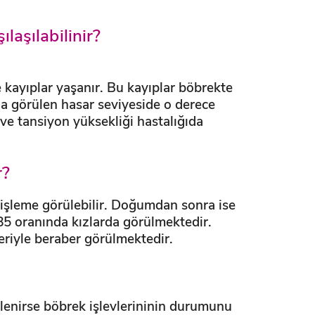
laşılabilinir?
e kayıplar yaşanır. Bu kayıplar böbrekte
la görülen hasar seviyeside o derece
 tansiyon yüksekliği hastalığıda
r?
̧leme görülebilir. Doğumdan sonra ise
85 oranında kızlarda görülmektedir.
riyle beraber görülmektedir.
phelenirse böbrek işlevlerininin durumunu