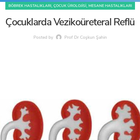
,
,
BÖBREK HASTALIKLARI
ÇOCUK ÜROLOJISI
MESANE HASTALIKLARI
Çocuklarda Vezikoüreteral Reflü
Posted by
Prof Dr Coşkun Şahin