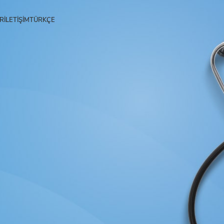
R
İLETIŞIM
TÜRKÇE