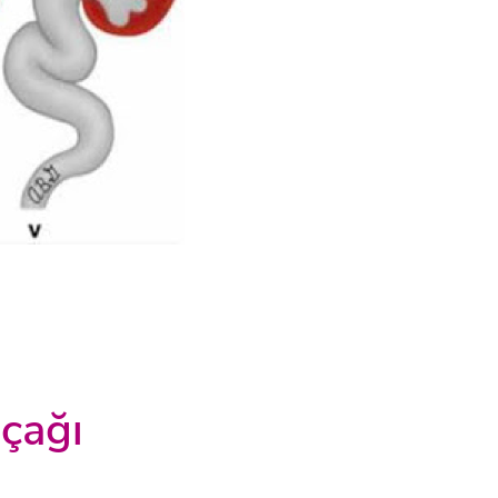
̧ağı