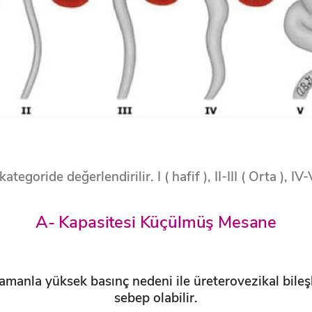
tegoride değerlendirilir. I ( hafif ), II-III ( Orta ), IV-V
A- Kapasitesi Küçülmüş Mesane
manla yüksek basınç nedeni ile üreterovezikal bileş
sebep olabilir.