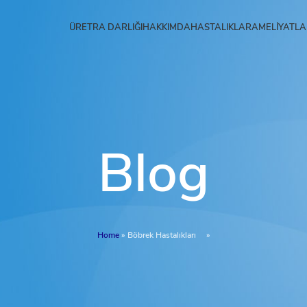
ÜRETRA DARLIĞI
HAKKIMDA
HASTALIKLAR
AMELIYATLA
Blog
Home
»
Böbrek Hastalıkları
»