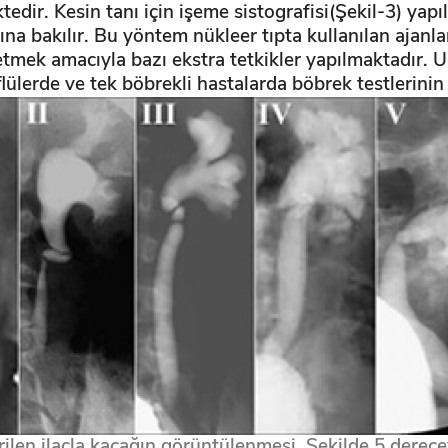
edir. Kesin tanı için işeme sistografisi(Şekil-3) yap
ına bakılır. Bu yöntem nükleer tıpta kullanılan ajanla
e etmek amacıyla bazı ekstra tetkikler yapılmaktadır.
reflülerde ve tek böbrekli hastalarda böbrek testlerini
ilen ilaçla kaçağın görüntülenmesi. Şekilde 5 dere