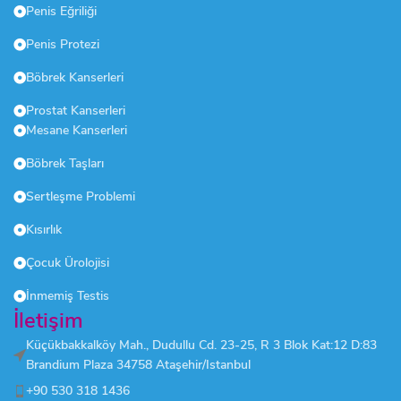
Penis Eğriliği
Penis Protezi
Böbrek Kanserleri
Prostat Kanserleri
Mesane Kanserleri
Böbrek Taşları
Sertleşme Problemi
Kısırlık
Çocuk Ürolojisi
İnmemiş Testis
İletişim
Küçükbakkalköy Mah., Dudullu Cd. 23-25, R 3 Blok Kat:12 D:83
Brandium Plaza 34758 Ataşehir/Istanbul
+90 530 318 1436