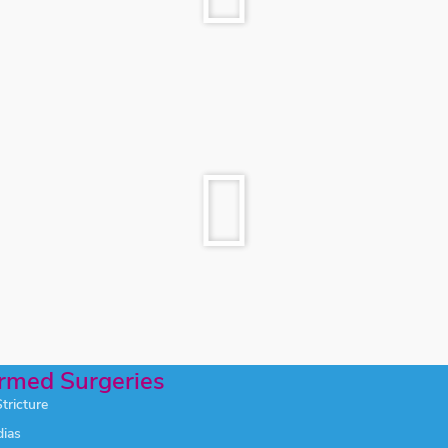
rmed Surgeries
tricture
ias