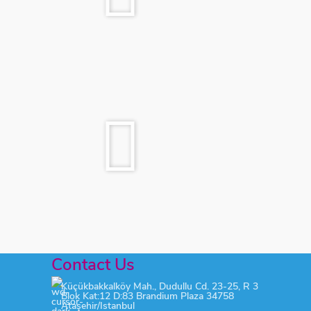
Contact Us
Küçükbakkalköy Mah., Dudullu Cd. 23-25, R 3
Blok Kat:12 D:83 Brandium Plaza 34758
Ataşehir/Istanbul