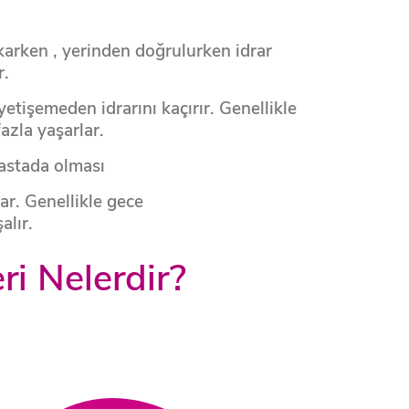
ıkarken , yerinden doğrulurken idrar
r.
etişemeden idrarını kaçırır. Genellikle
zla yaşarlar.
hastada olması
̧ar. Genellikle gece
alır.
ri Nelerdir?