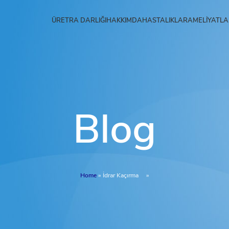
ÜRETRA DARLIĞI
HAKKIMDA
HASTALIKLAR
AMELIYATLA
Blog
Home
»
İdrar Kaçırma
»