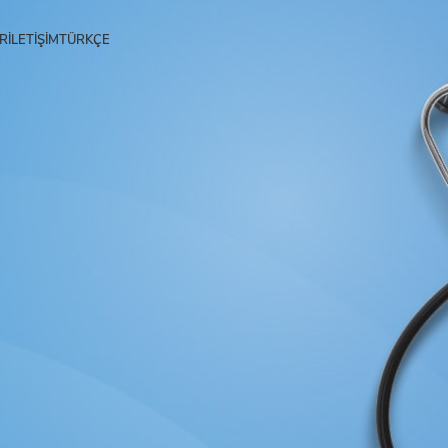
R
İLETIŞIM
TÜRKÇE