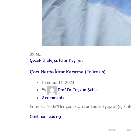
22
Mar
Çocuk Ürolojisi
,
İdrar Kaçırma
Çocuklarda İdrar Kaçırma (Enürezis)
Temmuz 11, 2024
By
Prof Dr Coşkun Şahin
2
comments
Enürezis Nedir?Her çocukta idrar kontrol yaşı değişik ols
Continue reading