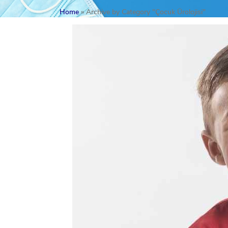
Home
»
Archive by Category "Çocuk Ürolojisi"