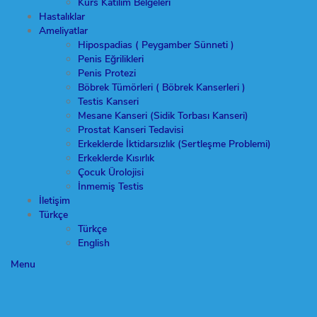
Kurs Katılım Belgeleri
Hastalıklar
Ameliyatlar
Hipospadias ( Peygamber Sünneti )
Penis Eğrilikleri
Penis Protezi
Böbrek Tümörleri ( Böbrek Kanserleri )
Testis Kanseri
Mesane Kanseri (Sidik Torbası Kanseri)
Prostat Kanseri Tedavisi
Erkeklerde İktidarsızlık (Sertleşme Problemi)
Erkeklerde Kısırlık
Çocuk Ürolojisi
İnmemiş Testis
İletişim
Türkçe
Türkçe
English
Menu