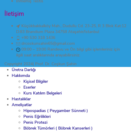
İnmemiş Testis
İletişim
Küçükbakkalköy Mah., Dudullu Cd. 23-25, R 3 Blok Kat:12
D:83 Brandium Plaza 34758 Ataşehir/Istanbul
+90 530 318 1436
drcoskunsahin65@gmail.com
09:00 – 19:00 Randevu ve Ön bilgi gibi işlemleriniz için
ilgili saat aralıklarında arayabilirsiniz.
Copyright 2024| Prof. Dr. Coşkun Şahin
Üretra Darlığı
Hakkımda
Kişisel Bilgiler
Eserler
Kurs Katılım Belgeleri
Hastalıklar
Ameliyatlar
Hipospadias ( Peygamber Sünneti )
Penis Eğrilikleri
Penis Protezi
Böbrek Tümörleri ( Böbrek Kanserleri )